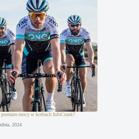
 pomiaru mocy w korbach InfoCrank?
udnia, 2024