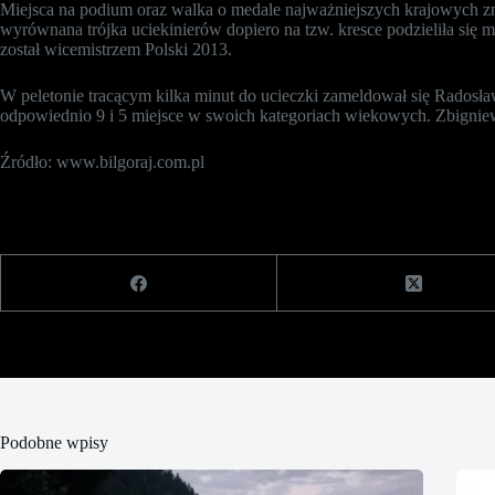
Miejsca na podium oraz walka o medale najważniejszych krajowych 
wyrównana trójka uciekinierów dopiero na tzw. kresce podzieliła się 
został wicemistrzem Polski 2013.
W peletonie tracącym kilka minut do ucieczki zameldował się Radosław
odpowiednio 9 i 5 miejsce w swoich kategoriach wiekowych. Zbigniew
Źródło: www.bilgoraj.com.pl
Podobne wpisy