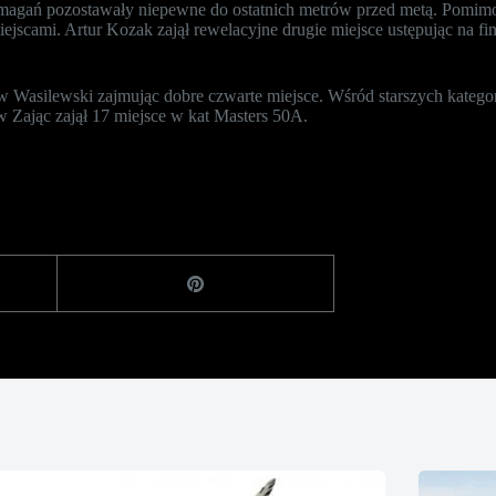
zmagań pozostawały niepewne do ostatnich metrów przed metą. Pomim
miejscami. Artur Kozak zajął rewelacyjne drugie miejsce ustępując na
 Wasilewski zajmując dobre czwarte miejsce. Wśród starszych kategorii
 Zając zajął 17 miejsce w kat Masters 50A.