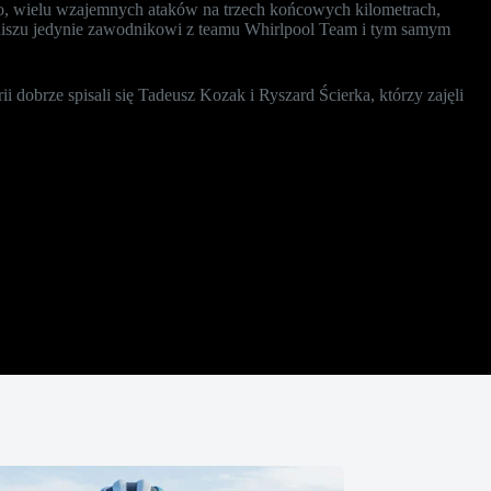
o, wielu wzajemnych ataków na trzech końcowych kilometrach,
 finiszu jedynie zawodnikowi z teamu Whirlpool Team i tym samym
 dobrze spisali się Tadeusz Kozak i Ryszard Ścierka, którzy zajęli