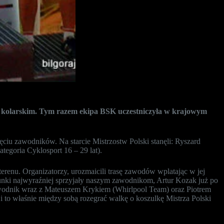
ie kolarskim. Tym razem ekipa BSK uczestniczyła w krajowym
ciu zawodników. Na starcie Mistrzostw Polski stanęli: Ryszard
tegoria Cyklosport 16 – 29 lat).
terenu. Organizatorzy, urozmaicili trasę zawodów wplatając w jej
runki najwyraźniej sprzyjały naszym zawodnikom, Artur Kozak już po
awodnik wraz z Mateuszem Krykiem (Whirlpool Team) oraz Piotrem
 to właśnie między sobą rozegrać walkę o koszulkę Mistrza Polski