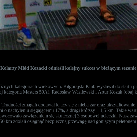
 Kolarzy Miód Kozacki odnieśli kolejny sukces w bieżącym sezon
żnych kategoriach wiekowych. Biłgorajski Klub wystawił do startu pię
j kategoria Masters 50A), Radosław Wasilewski i Artur Kozak (obaj ka
 Trudności zmagań dodawał lejący się z nieba żar oraz ukształtowanie 
mi o nachyleniu sięgającemu 17%, a drugi krótszy – 1,5 km. Takie wa
zaowocowało zawiązaniem się skutecznej 3 osobowej ucieczki. Nasz z
50 km zdołali osiągnąć bezpieczną przewagę nad goniącym peletonem i