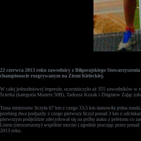
22 czerwca 2013 roku zawodnicy z Biłgorajskiego Stowarzyszenia
championacie rozgrywanym na Ziemi Kieleckiej.
W całej jednodniowej imprezie, uczestniczyło aż 355 zawodników w ró
Ścierka (kategoria Masters 50B), Tadeusz Kozak i Zbigniew Zając (oba
Trasa mistrzostw liczyła 67 km z czego 33,5 km stanowiła jedna runda.
przebieg dwa podjazdy z czego pierwszy liczył ponad 3 km z odcinka
pierwszym podjeździe zdecydował się na próbę ataku z peletonu co 
Lisem (niezrzeszony) wspólnie mocno i zgodnie pracując przez ponad 
2013 roku.