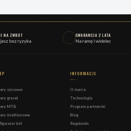
NI NA ZWROT
GWARANCJA 2 LATA
jesz bez ryzyka
Na ramę i widelec
EP
INFORMACJE
ery szosowe
O marce
ery gravel
Technologia
ery MTB
Program partnerski
ery triathlonowe
Blog
igurator kół
Regulamin