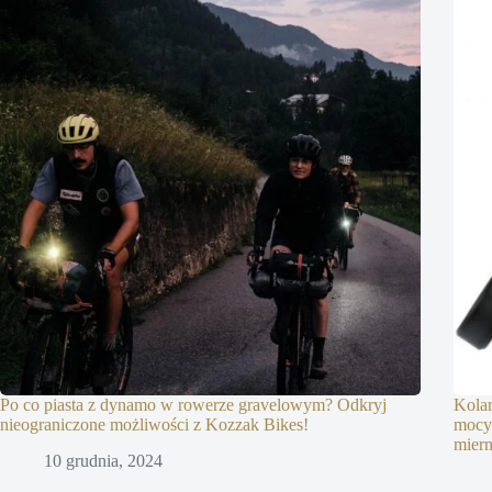
Po co piasta z dynamo w rowerze gravelowym? Odkryj
Kolar
nieograniczone możliwości z Kozzak Bikes!
mocy
mier
10 grudnia, 2024