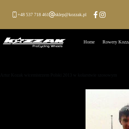
Przejdź
do
treści
+48 537 718 461
sklep@kozzak.pl
Home
Rowery Kozz
Artur Kozak wicemistrzem Polski 2013 w kolarstwie szosowym