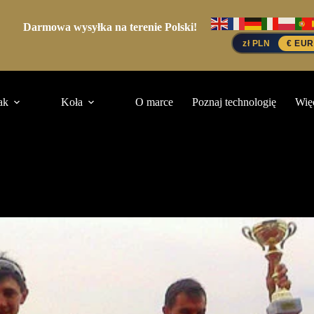
Darmowa wysyłka na terenie Polski!
zł PLN
€ EUR
ak
Koła
O marce
Poznaj technologię
Wię