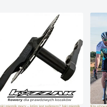
ski miernik mocy – który jest najlepszy? Jaki miernik
Kto używa