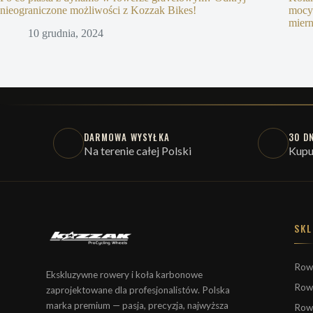
nieograniczone możliwości z Kozzak Bikes!
mocy
mier
10 grudnia, 2024
DARMOWA WYSYŁKA
30 D
Na terenie całej Polski
Kupu
SKL
Row
Ekskluzywne rowery i koła karbonowe
Row
zaprojektowane dla profesjonalistów. Polska
marka premium — pasja, precyzja, najwyższa
Row