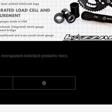
m rozwiązaniem kolarskich pomiarów mocy.