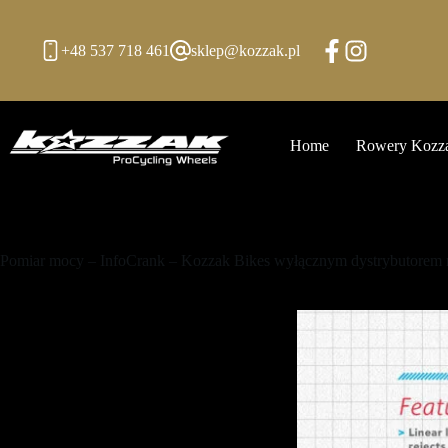
Przejdź
do
treści
+48 537 718 461
sklep@kozzak.pl
Home
Rowery Kozz
Pomiar mocy – InfoCrank – Kozzak Bikes wyłącznym dystrybutorem 