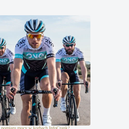
 pomiaru mocy w korbach InfoCrank?