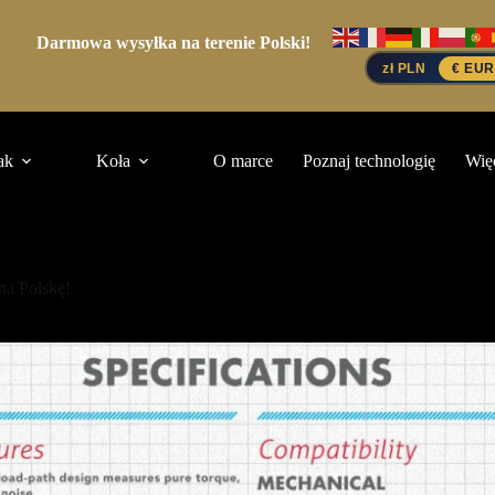
Darmowa wysyłka na terenie Polski!
zł PLN
€ EUR
ak
Koła
O marce
Poznaj technologię
Wię
na Polskę!