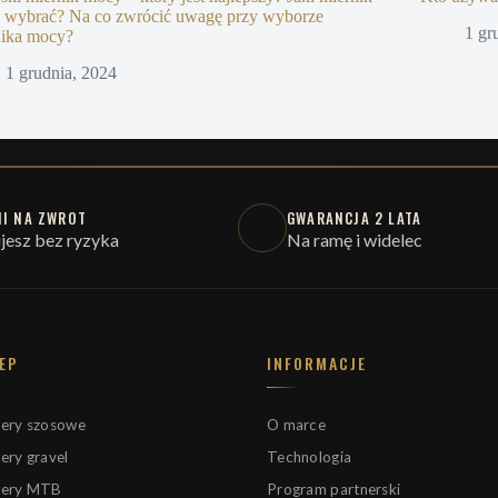
 wybrać? Na co zwrócić uwagę przy wyborze
1 gr
nika mocy?
1 grudnia, 2024
NI NA ZWROT
GWARANCJA 2 LATA
jesz bez ryzyka
Na ramę i widelec
EP
INFORMACJE
ery szosowe
O marce
ery gravel
Technologia
ery MTB
Program partnerski