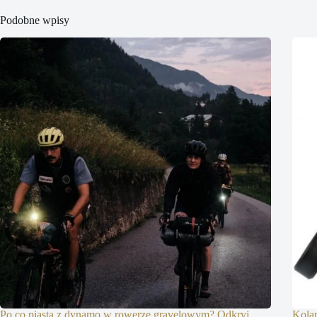
Podobne wpisy
Po co piasta z dynamo w rowerze gravelowym? Odkryj
Kolar