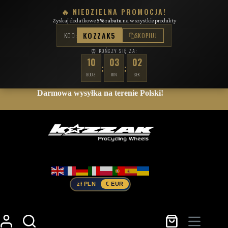
🔥 NIEDZIELNA PROMOCJA!
Zyskaj dodatkowe
5% rabatu
na wszystkie produkty
KOZZAK5
KOD:
SKOPIUJ
⏰ KOŃCZY SIĘ ZA:
10
03
01
:
:
GODZ
MIN
SEK
Przejdź
Darmowa wysyłka na terenie Polski!
do
treści
zł PLN
€ EUR
Koszyk