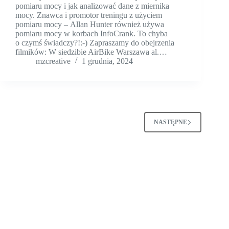
pomiaru mocy i jak analizować dane z miernika
mocy. Znawca i promotor treningu z użyciem
pomiaru mocy – Allan Hunter również używa
pomiaru mocy w korbach InfoCrank. To chyba
o czymś świadczy?!:-) Zapraszamy do obejrzenia
filmików: W siedzibie AirBike Warszawa al.…
mzcreative
1 grudnia, 2024
NASTĘPNE