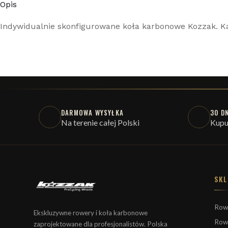
Opis
Indywidualnie skonfigurowane koła karbonowe Kozzak. K
DARMOWA WYSYŁKA
30 D
Na terenie całej Polski
Kupu
SKL
Row
Ekskluzywne rowery i koła karbonowe
Row
zaprojektowane dla profesjonalistów. Polska