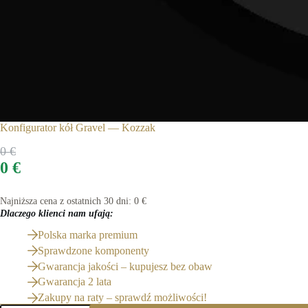
Konfigurator kół Gravel — Kozzak
0
€
0
€
Najniższa cena z ostatnich 30 dni:
0
€
Dlaczego klienci nam ufają:
Polska marka premium
Sprawdzone komponenty
Gwarancja jakości – kupujesz bez obaw
Gwarancja 2 lata
Zakupy na raty – sprawdź możliwości!