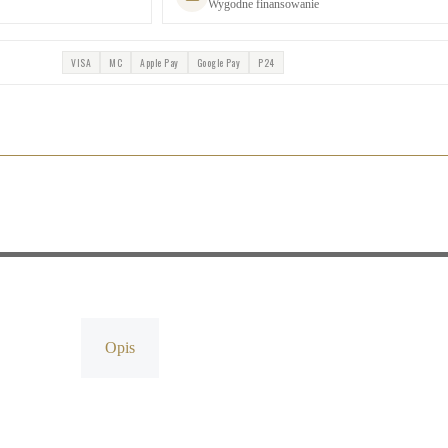
Wygodne finansowanie
VISA
MC
Apple Pay
Google Pay
P24
Opis
Opinie (0)