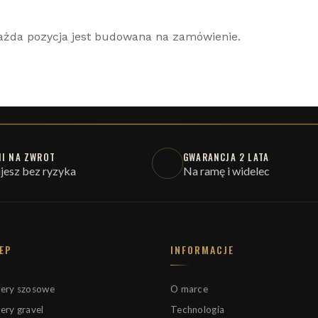
ażda pozycja jest budowana na zamówienie.
NI NA ZWROT
GWARANCJA 2 LATA
jesz bez ryzyka
Na ramę i widelec
EP
INFORMACJE
ery szosowe
O marce
ery gravel
Technologia