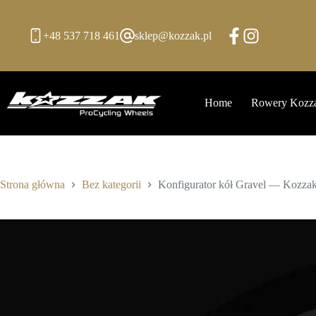
Przejdź
do
treści
+48 537 718 461
sklep@kozzak.pl
Home
Rowery Kozz
Strona główna
Bez kategorii
Konfigurator kół Gravel — Kozza