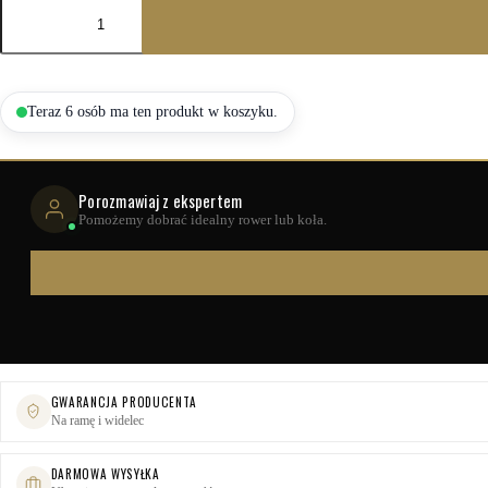
ilość
Konfigurator
kół
Gravel
—
Kozzak
Teraz 6 osób ma ten produkt w koszyku.
Porozmawiaj z ekspertem
Pomożemy dobrać idealny rower lub koła.
GWARANCJA PRODUCENTA
Na ramę i widelec
DARMOWA WYSYŁKA