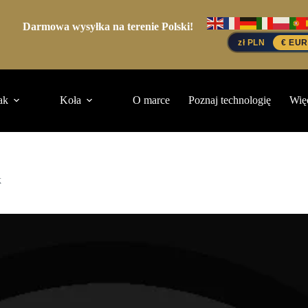
Darmowa wysyłka na terenie Polski!
zł PLN
€ EUR
ak
Koła
O marce
Poznaj technologię
Wię
k