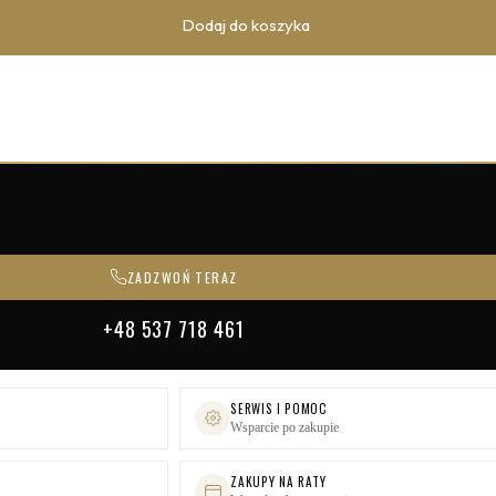
Dodaj do koszyka
ZADZWOŃ TERAZ
+48 537 718 461
SERWIS I POMOC
Wsparcie po zakupie
ZAKUPY NA RATY