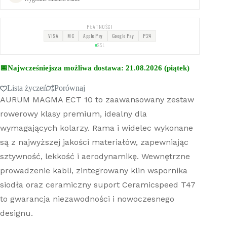
PŁATNOŚCI
VISA
MC
Apple Pay
Google Pay
P24
SSL
📅
Najwcześniejsza możliwa dostawa: 21.08.2026 (piątek)
Lista życzeń
Porównaj
AURUM MAGMA ECT 10 to zaawansowany zestaw
rowerowy klasy premium, idealny dla
wymagających kolarzy. Rama i widelec wykonane
są z najwyższej jakości materiałów, zapewniając
sztywność, lekkość i aerodynamikę. Wewnętrzne
prowadzenie kabli, zintegrowany klin wspornika
siodła oraz ceramiczny suport Ceramicspeed T47
to gwarancja niezawodności i nowoczesnego
designu.