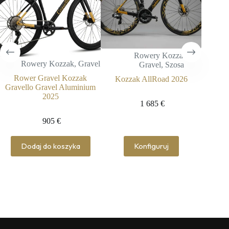
Rowery Kozzak
,
R
Rowery Kozzak
,
Gravel
Gravel
,
Szosa
Rower 
Rower Gravel Kozzak
Kozzak AllRoad 2026
Bee
Gravello Gravel Aluminium
2025
1 685
€
905
€
Pierwotna
Aktualna
cena
cena
wynosiła:
wynosi:
Dodaj do koszyka
Konfiguruj
952 €.
905 €.