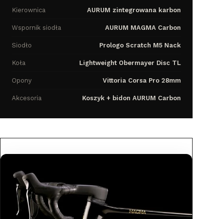
Kierownica
AURUM zintegrowana karbon
Wspornik siodła
AURUM MAGMA Carbon
Siodło
Prologo Scratch M5 Nack
Koła
Lightweight Obermayer Disc TL
Opony
Vittoria Corsa Pro 28mm
Akcesoria
Koszyk + bidon AURUM Carbon