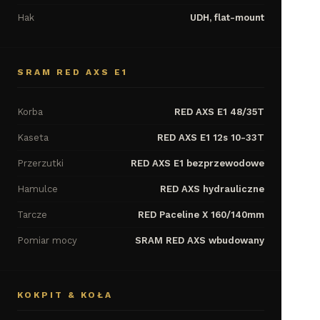
Hak
UDH, flat-mount
SRAM RED AXS E1
Korba
RED AXS E1 48/35T
Kaseta
RED AXS E1 12s 10-33T
Przerzutki
RED AXS E1 bezprzewodowe
Hamulce
RED AXS hydrauliczne
Tarcze
RED Paceline X 160/140mm
Pomiar mocy
SRAM RED AXS wbudowany
KOKPIT & KOŁA