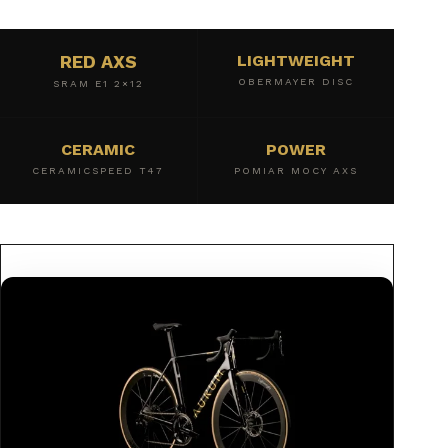
RED AXS
LIGHTWEIGHT
OBERMAYER DISC
SRAM E1 2×12
CERAMIC
POWER
CERAMICSPEED T47
POMIAR MOCY AXS