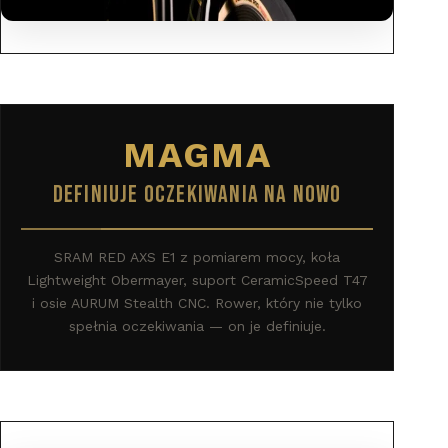
MAGMA
DEFINIUJE OCZEKIWANIA NA NOWO
SRAM RED AXS E1 z pomiarem mocy, koła
Lightweight Obermayer, suport CeramicSpeed T47
i osie AURUM Stealth CNC. Rower, który nie tylko
spełnia oczekiwania — on je definiuje.