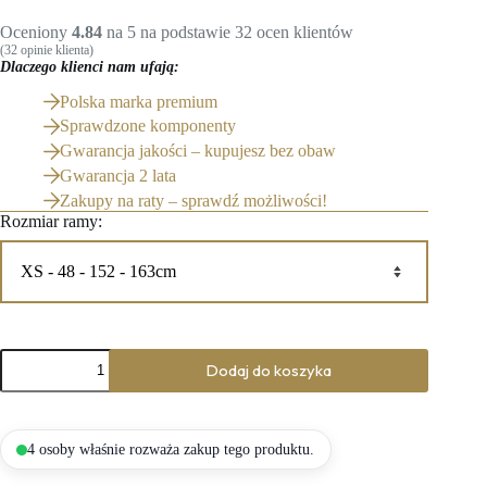
Oceniony
4.84
na 5 na podstawie
32
ocen klientów
(
32
opinie klienta)
Dlaczego klienci nam ufają:
Polska marka premium
Sprawdzone komponenty
Gwarancja jakości – kupujesz bez obaw
Gwarancja 2 lata
Zakupy na raty – sprawdź możliwości!
Rozmiar ramy:
ilość
Dodaj do koszyka
Rower
szosowy
AURUM
-
MAGMA
4 osoby właśnie rozważa zakup tego produktu.
-
CZARNY