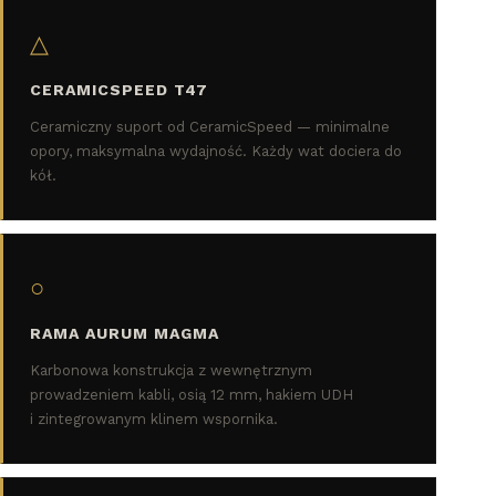
△
CERAMICSPEED T47
Ceramiczny suport od CeramicSpeed — minimalne
opory, maksymalna wydajność. Każdy wat dociera do
kół.
○
RAMA AURUM MAGMA
Karbonowa konstrukcja z wewnętrznym
prowadzeniem kabli, osią 12 mm, hakiem UDH
i zintegrowanym klinem wspornika.