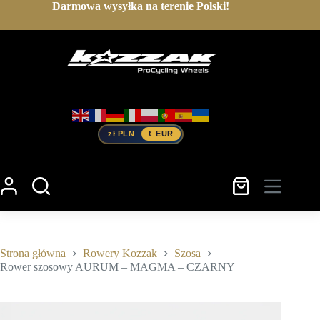
Przejdź
Darmowa wysyłka na terenie Polski!
do
treści
zł PLN
€ EUR
Koszyk
Strona główna
Rowery Kozzak
Szosa
Rower szosowy AURUM – MAGMA – CZARNY