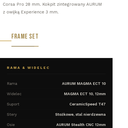
Corsa Pro 28 mm. Kokpit zintegrowany AURUM
z owijką Experience 3 mm.
FRAME SET
RAMA & WIDELEC
Rama
AURUM MAGMA ECT 10
Widelec
MAGMA ECT 10, 12mm
Suport
CeramicSpeed T47
Stery
Stożkowe, stal nierdzewna
Osie
AURUM Stealth CNC 12mm