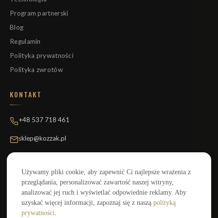
Program partnerski
Blog
Regulamin
Polityka prywatności
Polityka zwrotów
KONTAKT
+48 537 718 461
sklep@kozzak.pl
Kozzak Bikes
Artur Kozak
Używamy pliki cookie, aby zapewnić Ci najlepsze wrażenia z
NIP 9182151004
przeglądania, personalizować zawartość naszej witryny,
analizować jej ruch i wyświetlać odpowiednie reklamy. Aby
uzyskać więcej informacji, zapoznaj się z naszą
polityką
Płatności:
VISA
MC
BLIK
P24
prywatności
.