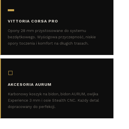
▬
VITTORIA CORSA PRO
Opony 28 mm przystosowane do systemu
bezdętkowego. Wyścigowa przyczepność, niskie
opory toczenia i komfort na długich trasach.
◻
AKCESORIA AURUM
Karbonowy koszyk na bidon, bidon AURUM, owijka
Experience 3 mm i osie Stealth CNC. Każdy detal
dopracowany do perfekcji.