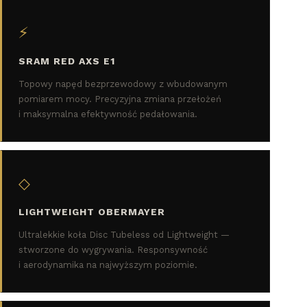
⚡
SRAM RED AXS E1
Topowy napęd bezprzewodowy z wbudowanym
pomiarem mocy. Precyzyjna zmiana przełożeń
i maksymalna efektywność pedałowania.
◇
LIGHTWEIGHT OBERMAYER
Ultralekkie koła Disc Tubeless od Lightweight —
stworzone do wygrywania. Responsywność
i aerodynamika na najwyższym poziomie.