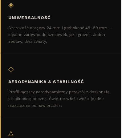
◈
UNIWERSALNOŚĆ
Szerokość obręczy 24 mm i głębokość 45–50 mm —
idealne zarówno do szosówek, jak i graveli. Jeden
zestaw, dwa światy.
◇
AERODYNAMIKA & STABILNOŚĆ
Profil łączący aerodynamiczny przekrój z doskonałą
stabilnością boczną. Świetne właściwości jezdne
niezależnie od nawierzchni.
△