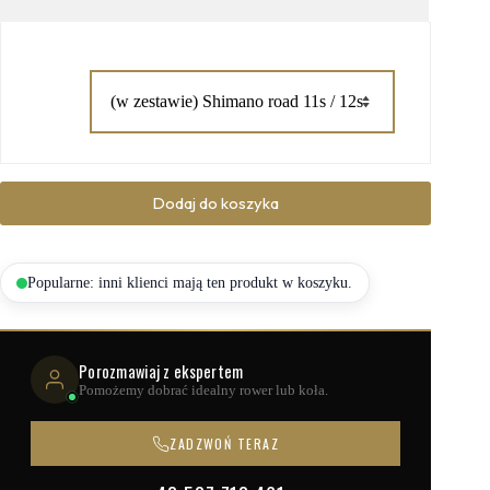
ilość
Dodaj do koszyka
InkCognito
Koła
Karbonowe
Gravel
&
Popularne: inni klienci mają ten produkt w koszyku.
Szosa
Dla
Każdego
Porozmawiaj z ekspertem
Pomożemy dobrać idealny rower lub koła.
ZADZWOŃ TERAZ