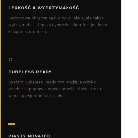
LEKKOŚĆ & WYTRZYMAŁOŚĆ
Karbonowe obręcze są nie tylko lekkie, ale także
wytrzymałe — lepsza dynamika i komfort jazdy na
każdym kilometrze.
○
TUBELESS READY
System Tubeless Ready minimalizuje ryzyko
przebicia i poprawia przyczepność. Mniej stresu,
więcej przyjemności z jazdy.
▬
PIASTY NOVATEC