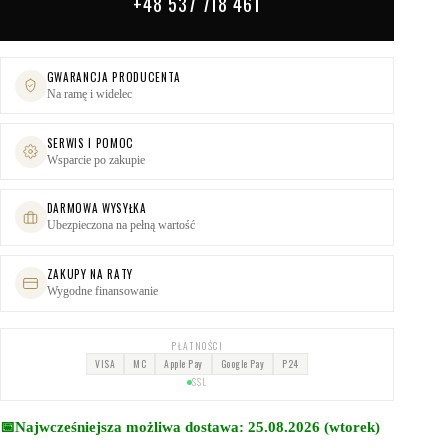
+48 537 718 461
GWARANCJA PRODUCENTA
Na ramę i widelec
SERWIS I POMOC
Wsparcie po zakupie
DARMOWA WYSYŁKA
Ubezpieczona na pełną wartość
ZAKUPY NA RATY
Wygodne finansowanie
PŁATNOŚCI
VISA
MC
Apple Pay
Google Pay
P24
SSL
📅
Najwcześniejsza możliwa dostawa: 25.08.2026 (wtorek)