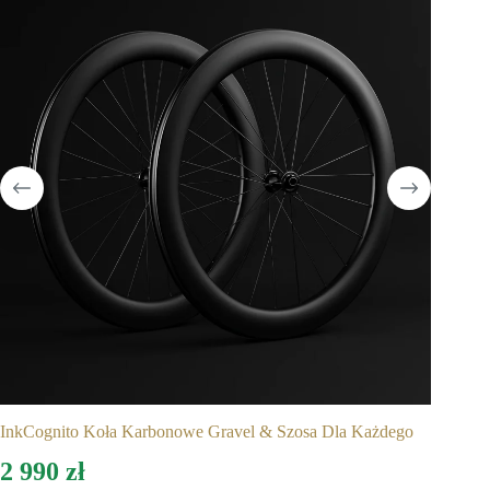
InkCognito Koła Karbonowe Gravel & Szosa Dla Każdego
2 990
zł