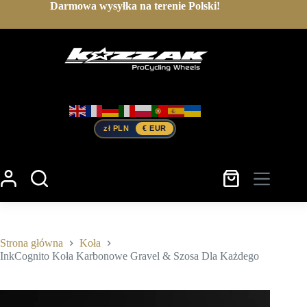
Przejdź
Darmowa wysyłka na terenie Polski!
do
treści
zł PLN
€ EUR
Koszyk
Strona główna
Koła
InkCognito Koła Karbonowe Gravel & Szosa Dla Każdego