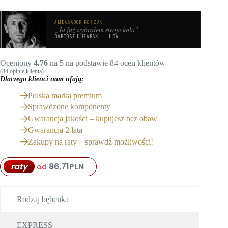
AMBASADOR KOZZAK
„Ja już wybrałem swoje koła"
BARTOSZ HUZARSKI — HBA
Oceniony
4.76
na 5 na podstawie
84
ocen klientów
(
84
opinie klienta)
Dlaczego klienci nam ufają:
Polska marka premium
Sprawdzone komponenty
Gwarancja jakości – kupujesz bez obaw
Gwarancja 2 lata
Zakupy na raty – sprawdź możliwości!
raty
86,71
PLN
od
Rodzaj bębenka
EXPRESS