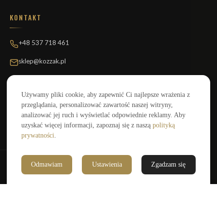
KONTAKT
+48 537 718 461
sklep@kozzak.pl
Kozzak Bikes
Artur Kozak
Używamy pliki cookie, aby zapewnić Ci najlepsze wrażenia z
NIP 9182151004
przeglądania, personalizować zawartość naszej witryny,
analizować jej ruch i wyświetlać odpowiednie reklamy. Aby
uzyskać więcej informacji, zapoznaj się z naszą
polityką
Płatności:
VISA
MC
BLIK
P24
prywatności
.
©
2026
Kozzak Bikes. Wszystkie prawa zastrzeżone.
Odmawiam
Ustawienia
Zgadzam się
Regulamin
Prywatność
Zwroty
2 990,00 zł
Dodaj do koszyka