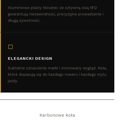
Aluminiowe piasty Novatec ze sztywną osią M12
gwarantują niezawodność, precyzyjne prowadzenie i
długą żywotność.
◻
ELEGANCKI DESIGN
Subtelne oznaczenie marki i stonowany wygląd. Koła,
które dopasują się do każdego roweru i każdego stylu
jazdy.
Karbonowe koła