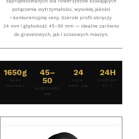
zaprojektowanych dla rowerzystów szukających
połączenia wytrzymałości, wysokiej jakości
i konkurencyjnej ceny. Szeroki profil obręczy
24 mm i głębokość 45–50 mm — idealne zarówno
do gravelowych, jak i szosowych maszyn.
1650g
45–
24
24H
50
WAGA
SZER.
SZPRYCHY
ZESTAWU
WEW. MM
P / T
GŁĘBOKOŚĆ
MM