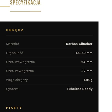
SPECYFIKACJA
OBRĘCZ
Materiał
Karbon Clincher
Głębokość
45–50 mm
Szer. wewnętrzna
24 mm
Szer. zewnętrzna
32 mm
Waga obręczy
485 g
System
Tubeless Ready
PIASTY