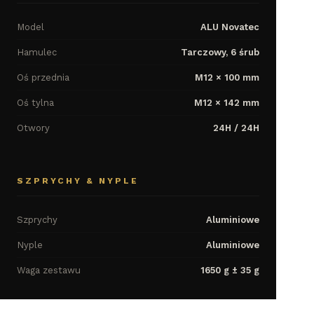
Model
ALU Novatec
Hamulec
Tarczowy, 6 śrub
Oś przednia
M12 × 100 mm
Oś tylna
M12 × 142 mm
Otwory
24H / 24H
SZPRYCHY & NYPLE
Szprychy
Aluminiowe
Nyple
Aluminiowe
Waga zestawu
1650 g ± 35 g