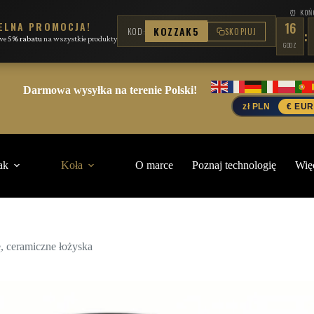
⏰ KOŃC
IELNA PROMOCJA!
16
KOZZAK5
KOD:
SKOPIUJ
:
owe
5% rabatu
na wszystkie produkty
GODZ
Darmowa wysyłka na terenie Polski!
zł PLN
€ EUR
ak
Koła
O marce
Poznaj technologię
Wię
, ceramiczne łożyska