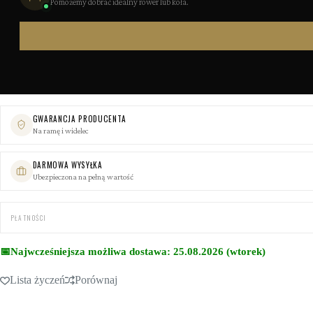
Pomożemy dobrać idealny rower lub koła.
GWARANCJA PRODUCENTA
Na ramę i widelec
DARMOWA WYSYŁKA
Ubezpieczona na pełną wartość
PŁATNOŚCI
📅
Najwcześniejsza możliwa dostawa: 25.08.2026 (wtorek)
Lista życzeń
Porównaj