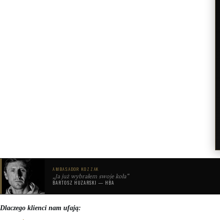
AMBASADOR KOZZAK
„Ja już wybrałem swoje koła"
BARTOSZ HUZARSKI — HBA
Dlaczego klienci nam ufają: